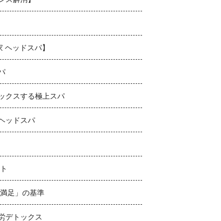
 ヘッドスパ】
パ
ックスする極上スパ
ヘッドスパ
ット
「満足」の基準
労デトックス