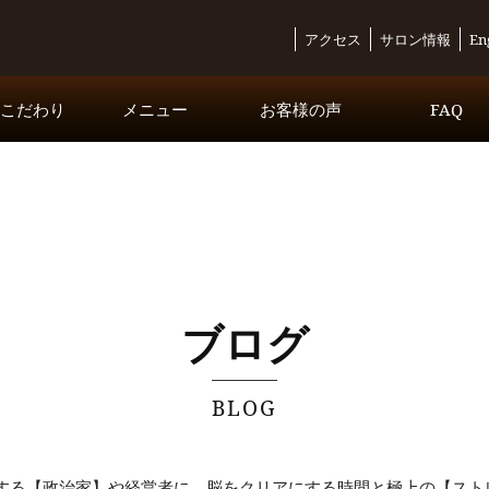
アクセス
サロン情報
En
・こだわり
メニュー
お客様の声
FAQ
コースメニュー
オプションメニュー
Inbound Exclusive Course
ブログ
BLOG
する【政治家】や経営者に。脳をクリアにする時間と極上の【スト