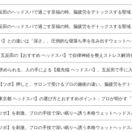
反田のヘッドスパで過ごす至福の時。脳疲労をデトックスする聖域
反田のヘッドスパで過ごす至福の時。脳疲労をデトックスする聖域
パ】との違いは「深さ」。圧倒的な寝落ち率を生み出すウェットヘ
！五反田の【おすすめ ヘッドスパ】で自律神経を整えストレス解消
そ求められる、人の手による【最先端 ヘッドスパ】。五反田で手に
【ツボ】押しと、サロンで受けるプロの施術の違い。脳疲労をデト
東京都 ヘッドスパ】の選び方とおすすめポイント：プロが明かす
ツボ】を刺激。プロの手技で深い眠りへ誘う本格ウェットヘッドス
ツボ】を刺激。プロの手技で深い眠りへ誘う本格ウェットヘッドス