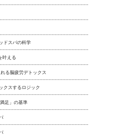
ッドスパの科学
を叶える
入れる脳疲労デトックス
ックスするロジック
「満足」の基準
パ
パ