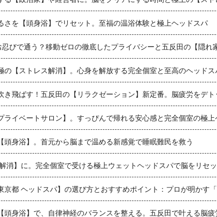
るさを【頭身浴】でリセット。至福の温浴体験と極上ヘッドスパ
がお忍びで通う？移動ゼロの徹底したプライバシーと五反田の【隠れ家
極の【ストレス解消】。心身を解放する完全個室と至高のヘッドス
吹き飛ばす！五反田の【リラクゼーション】新定番。脳疲労をデト
プライベートサロン】。すっぴんで帰れる安心感と完全個室の極上
【頭身浴】。首元から脳まで温める新感覚で睡眠難民を救う
 解消】に。完全個室で受ける極上ウェットヘッドスパで脳をリセ
東京都 ヘッドスパ】の選び方とおすすめポイント：プロが明かす
【頭身浴】で、自律神経のバランスを整える。五反田で叶える脳疲