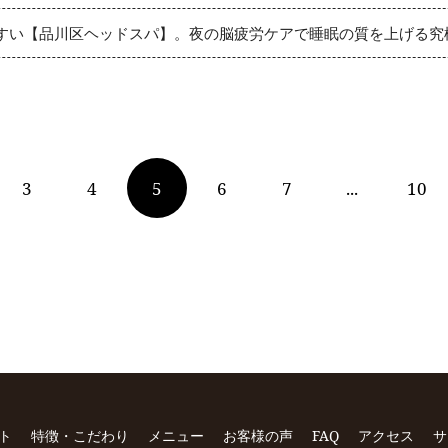
すい【品川区ヘッドスパ】。夜の脳疲労ケアで睡眠の質を上げる究
3
4
5
6
7
...
10
ト
特徴・こだわり
メニュー
お客様の声
FAQ
アクセス
サ