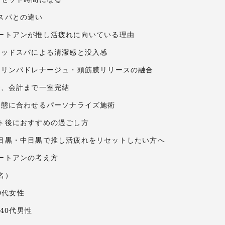
スパとの違い
ートアンが推し活疲れに向いている理由
トヘッドスパによる清潔感と没入感
論・リンパドレナージュ・頭筋膜リリースの融合
室で、会計まで一室完結
の状態に合わせるパーソナライズ施術
ト後におすすめの過ごし方
目黒・中目黒で推し活疲れをリセットしたい方へ
ートアンの考え方
名）
0代女性
40代男性