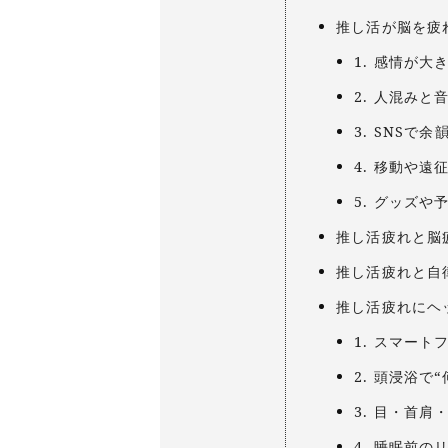
推し活が脳を疲
1. 感情が大
2. 人混み
3. SNSで
4. 移動や
5. グッズ
推し活疲れと脳
推し活疲れと自
推し活疲れにヘ
1. スマー
2. 頭浸浴で
3. 目・首
4. 睡眠前