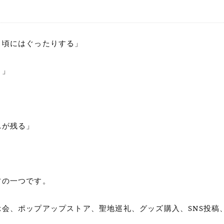
る頃にはぐったりする」
る」
れが残る」
？
方の一つです。
会、ポップアップストア、聖地巡礼、グッズ購入、SNS投稿