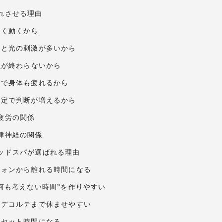
れさせる理由
きく動くから
と音と光の刺激が多いから
余韻が終わらないから
遠征で身体も疲れるから
や予定で判断が増えるから
疲労の関係
律神経の関係
ッドスパが選ばれる理由
トフォンから離れる時間になる
“何も考えない時間”を作りやすい
肩・デコルテまで休ませやすい
のリセット時間になる