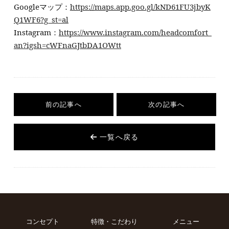
Googleマップ：
https://maps.app.goo.gl/kND61FU3jbyK
Q1WF6?g_st=al
Instagram：
https://www.instagram.com/headcomfort_
an?igsh=cWFnaGJtbDA1OWtt
前の記事へ
次の記事へ
一覧へ戻る
コンセプト
特徴・こだわり
メニュー