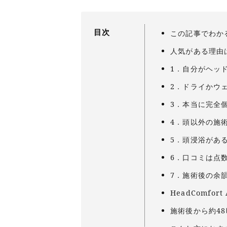
目次
この記事でわか
人気がある理由
1．自分がヘッ
2．ドライかウ
3．本当に完全
4．頭以外の施
5．頭浸浴があ
6．口コミは点
7．施術後の余
HeadComfo
施術後から約4