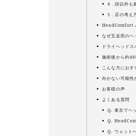
4．頭以外も
5．店の考え
HeadComfo
なぜ五反田のヘ
ドライヘッドス
施術後から約4
こんな方におす
向かない可能性
お客様の声
よくある質問
Q. 東京で
Q. HeadC
Q. ウェッ