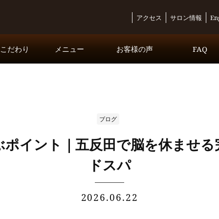
アクセス
サロン情報
En
・こだわり
メニュー
お客様の声
FAQ
コースメニュー
オプションメニュー
Inbound Exclusive Course
ブログ
ぶポイント｜五反田で脳を休ませる
ドスパ
2026.06.22