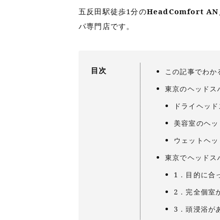
五反田駅徒歩1分の
HeadComfort
パ専門店です。
目次
この記事でわか
東京のヘッドス
ドライヘッド
美容室のヘッ
ウェットヘッ
東京でヘッドス
1．目的に合
2．完全個室
3．頭浸浴が