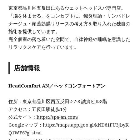
東京都品川区五反田にあるウェットヘッドスパ専門店。
「脳を休ませる」をコンセプトに、鍼灸理論・リンパドレ
ナージュ・頭蓋筋膜リリースの考え方を取り入れた独自の
施術を提供しています。
完全個室の落ち着いた空間で、自律神経や睡眠を意識した
リラックスケアを行っています。
店舗情報
HeadComfort AN／ヘッドコンフォートアン
住所：東京都品川区西五反田2-7-8 誠實ビル8階
アクセス：五反田駅徒歩1分
公式サイト：
https://spa-an.com/
Googleマップ：
https://maps.app.goo.gl/kND61FU3jbyK
Q1WF6?g_st=al