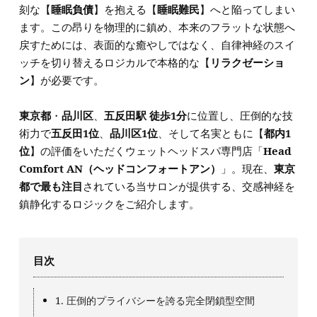
刻な【
睡眠負債
】を抱える【
睡眠難民
】へと陥ってしまい
ます。この昂りを物理的に鎮め、本来のフラットな状態へ
戻すためには、表面的な癒やしではなく、自律神経のスイ
ッチを切り替えるロジカルで本格的な【
リラクゼーショ
ン
】が必要です。
東京都
・
品川区
、
五反田駅 徒歩1分
に位置し、圧倒的な技
術力で
五反田1位
、
品川区1位
、そして名実ともに【
都内1
位
】の評価をいただくウェットヘッドスパ専門店「
Head
Comfort AN（ヘッドコンフォートアン）
」。現在、
東京
都で最も注目
されている当サロンが提供する、交感神経を
鎮静化するロジックをご紹介します。
目次
1. 圧倒的プライバシーを誇る完全閉鎖型空間