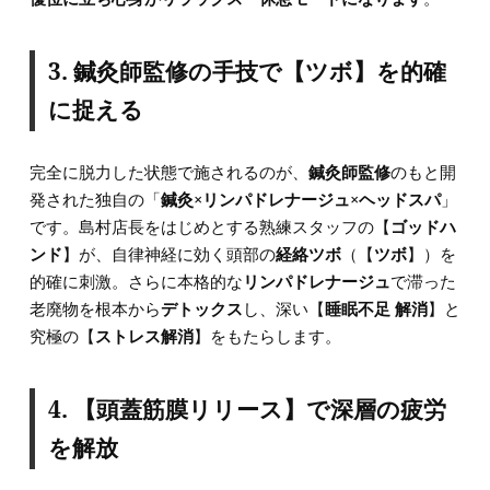
3. 鍼灸師監修の手技で【ツボ】を的確
に捉える
完全に脱力した状態で施されるのが、
鍼灸師監修
のもと開
発された独自の「
鍼灸×リンパドレナージュ×ヘッドスパ
」
です。島村店長をはじめとする熟練スタッフの【
ゴッドハ
ンド
】が、自律神経に効く頭部の
経絡ツボ
（【
ツボ
】）を
的確に刺激。さらに本格的な
リンパドレナージュ
で滞った
老廃物を根本から
デトックス
し、深い【
睡眠不足 解消
】と
究極の【
ストレス解消
】をもたらします。
4. 【頭蓋筋膜リリース】で深層の疲労
を解放