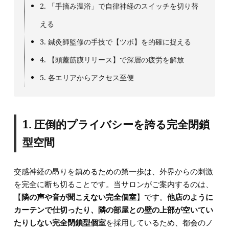
2. 「手摘み温浴」で自律神経のスイッチを切り替
える
3. 鍼灸師監修の手技で【ツボ】を的確に捉える
4. 【頭蓋筋膜リリース】で深層の疲労を解放
5. 各エリアからアクセス至便
1. 圧倒的プライバシーを誇る完全閉鎖
型空間
交感神経の昂りを鎮めるための第一歩は、外界からの刺激
を完全に断ち切ることです。当サロンがご案内するのは、
【
隣の声や音が聞こえない完全個室
】です。
他店のように
カーテンで仕切ったり、隣の部屋との壁の上部が空いてい
たりしない完全閉鎖型個室
を採用しているため、都会のノ