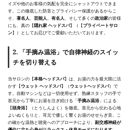
イズや他のお客様の気配を完全にシャットアウトできま
す。この徹底した防音とプライバシー保護があるからこ
そ、
著名人
、
芸能人
、
有名人
、そして多くの
政治家
の皆様
にも、真の【
隠れ家 ヘッドスパ
】（【
プライベートサロ
ン
】）としてお忍びでご愛顧いただいております。
2. 「手摘み温浴」で自律神経のスイッ
チを切り替える
当サロンの【
本格ヘッドスパ
】は、お湯の力を最大限に活
かす【
ウェット ヘッドスパ
】（
ウェットヘッドスパ
）で
す。自動マシンなどは一切使用せず、熟練スタッフの手で
首元から丁寧にお湯を注ぎ続ける「
手摘み温浴
」による
【
頭身浴
】（とうしんよく）を徹底。首元から伝わる心地
よいぬくもりと、耳元で優しく響くお湯のせせらぎ音。こ
の確かな温熱と聴覚へのアプローチにより、
副交感神経が
優位に立ち心身がリラックス・休息モードになります
。