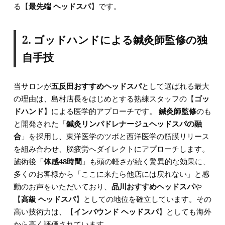
る【
最先端 ヘッドスパ
】です。
2. ゴッドハンドによる鍼灸師監修の独
自手技
当サロンが
五反田おすすめヘッドスパ
として選ばれる最大
の理由は、島村店長をはじめとする熟練スタッフの【
ゴッ
ドハンド
】による医学的アプローチです。
鍼灸師監修
のも
と開発された「
鍼灸リンパドレナージュヘッドスパの融
合
」を採用し、東洋医学のツボと西洋医学の筋膜リリース
を組み合わせ、脳疲労へダイレクトにアプローチします。
施術後「
体感48時間
」も頭の軽さが続く驚異的な効果に、
多くのお客様から「ここに来たら他店には戻れない」と感
動のお声をいただいており、
品川おすすめヘッドスパ
や
【
高級 ヘッドスパ
】としての地位を確立しています。その
高い技術力は、【
インバウンド ヘッドスパ
】としても海外
から高く評価されています。