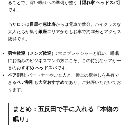
ることで、深い眠りへの準備が整う【
隠れ家 ヘッドスパ
】
です。
当サロンは
目黒
や
恵比寿
からは電車で数分。ハイクラスな
大人たちが集う
銀座
エリアからもお車で約20分とアクセス
抜群です。
男性歓迎（メンズ歓迎）
: 常にプレッシャーと戦い、睡眠
にお悩みのビジネスマンの方にこそ、この特別なケアが一
番の
おすすめ ヘッドスパ
です。
ペア割引
: パートナーやご友人と、極上の癒やしを共有で
きる
ペア割引
も大変
おすすめ
であり、ご好評いただいてお
ります。
まとめ：五反田で手に入れる「本物の
眠り」