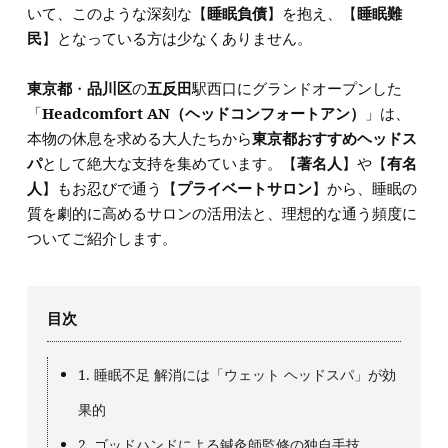
いて、このような深刻な【
睡眠負債
】を抱え、【
睡眠難
民
】となっている方は少なくありません。
東京都
・
品川区
の
五反田
駅西口にグランドオープンした
「
Headcomfort AN（ヘッドコンフォートアン）
」は、
本物の休息を求める大人たちから
東京都おすすめヘッドス
パ
として絶大な支持を集めています。【
著名人
】や【
有名
人
】もお忍びで通う【
プライベートサロン
】から、睡眠の
質を劇的に高めるサロンの活用法と、理想的な通う頻度に
ついてご紹介します。
目次
1. 睡眠不足 解消には「ウェット ヘッドスパ」が効
果的
2. ゴッドハンドによる鍼灸師監修の独自手技