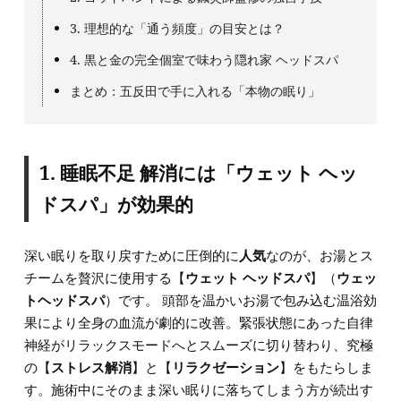
3. 理想的な「通う頻度」の目安とは？
4. 黒と金の完全個室で味わう隠れ家 ヘッドスパ
まとめ：五反田で手に入れる「本物の眠り」
1. 睡眠不足 解消には「ウェット ヘッ
ドスパ」が効果的
深い眠りを取り戻すために圧倒的に
人気
なのが、お湯とス
チームを贅沢に使用する【
ウェット ヘッドスパ
】（
ウェッ
トヘッドスパ
）です。 頭部を温かいお湯で包み込む温浴効
果により全身の血流が劇的に改善。緊張状態にあった自律
神経がリラックスモードへとスムーズに切り替わり、究極
の【
ストレス解消
】と【
リラクゼーション
】をもたらしま
す。施術中にそのまま深い眠りに落ちてしまう方が続出す