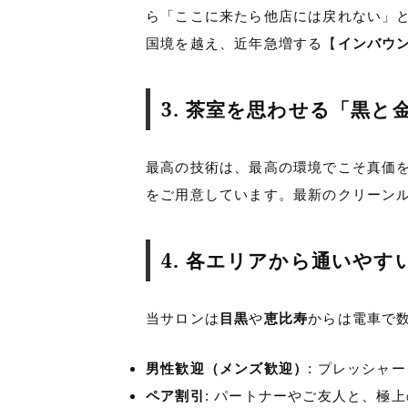
ら「ここに来たら他店には戻れない」
国境を越え、近年急増する【
インバウン
3. 茶室を思わせる「黒と
最高の技術は、最高の環境でこそ真価
をご用意しています。最新のクリーン
4. 各エリアから通いや
当サロンは
目黒
や
恵比寿
からは電車で
男性歓迎（メンズ歓迎）
: プレッシャ
ペア割引
: パートナーやご友人と、極