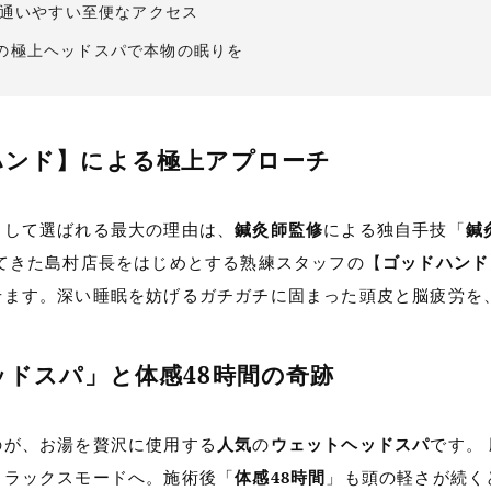
ら通いやすい至便なアクセス
の極上ヘッドスパで本物の眠りを
ドハンド】による極上アプローチ
として選ばれる最大の理由は、
鍼灸師監修
による独自手技「
鍼
てきた島村店長をはじめとする熟練スタッフの【
ゴッドハンド
せます。深い睡眠を妨げるガチガチに固まった頭皮と脳疲労を
ッドスパ」と体感48時間の奇跡
のが、お湯を贅沢に使用する
人気
の
ウェットヘッドスパ
です。
リラックスモードへ。施術後「
体感48時間
」も頭の軽さが続く