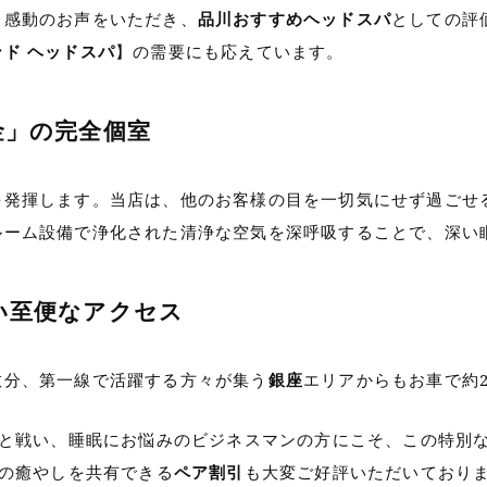
と感動のお声をいただき、
品川おすすめヘッドスパ
としての評
ド ヘッドスパ
】の需要にも応えています。
金」の完全個室
を発揮します。当店は、他のお客様の目を一切気にせず過ごせ
ルーム設備で浄化された清浄な空気を深呼吸することで、深い
すい至便なアクセス
数分、第一線で活躍する方々が集う
銀座
エリアからもお車で約
ーと戦い、睡眠にお悩みのビジネスマンの方にこそ、この特別
上の癒やしを共有できる
ペア割引
も大変ご好評いただいており