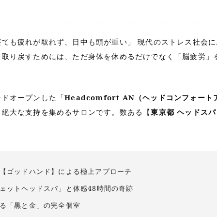
寝ても疲れが取れず、日中も頭が重い」 現代のストレス社会
を取り戻すためには、ただ身体を休めるだけでなく「脳疲労」
ンドオープンした「
Headcomfort AN（ヘッドコンフォー
て絶大な支持を集めるサロンです。数ある【
東京都 ヘッドスパ
修と【ゴッドハンド】による極上アプローチ
ウェットヘッドスパ」と体感48時間の奇跡
せる「黒と金」の完全個室