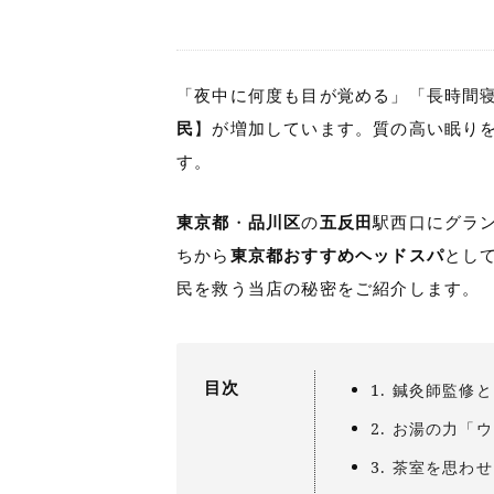
「夜中に何度も目が覚める」「長時間
民
】が増加しています。質の高い眠り
す。
東京都
・
品川区
の
五反田
駅西口にグラ
ちから
東京都おすすめヘッドスパ
とし
民を救う当店の秘密をご紹介します。
目次
1. 鍼灸師監
2. お湯の力「
3. 茶室を思わ