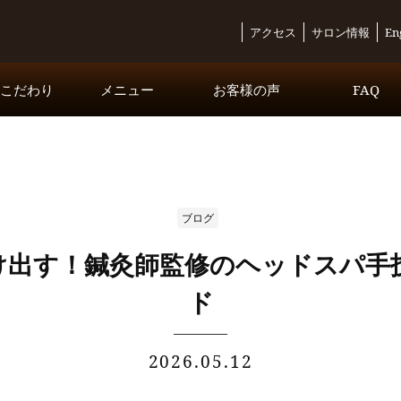
アクセス
サロン情報
En
・こだわり
メニュー
お客様の声
FAQ
コースメニュー
オプションメニュー
Inbound Exclusive Course
ブログ
け出す！鍼灸師監修のヘッドスパ手
ド
2026.05.12