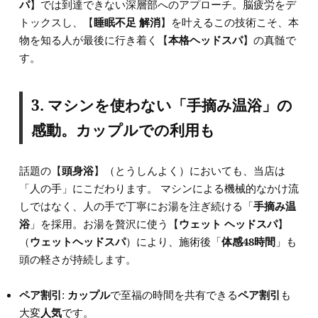
パ
】では到達できない深層部へのアプローチ。脳疲労をデ
トックスし、【
睡眠不足 解消
】を叶えるこの技術こそ、本
物を知る人が最後に行き着く【
本格ヘッドスパ
】の真髄で
す。
3. マシンを使わない「手摘み温浴」の
感動。カップルでの利用も
話題の【
頭身浴
】（とうしんよく）においても、当店は
「人の手」にこだわります。 マシンによる機械的なかけ流
しではなく、人の手で丁寧にお湯を注ぎ続ける「
手摘み温
浴
」を採用。お湯を贅沢に使う【
ウェット ヘッドスパ
】
（
ウェットヘッドスパ
）により、施術後「
体感48時間
」も
頭の軽さが持続します。
ペア割引
:
カップル
で至福の時間を共有できる
ペア割引
も
大変
人気
です。