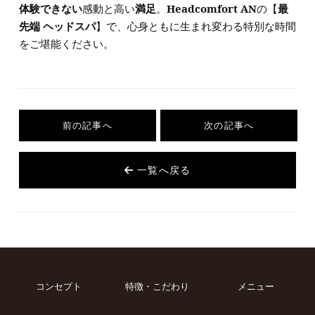
体験できない
感動と高い
満足
。
Headcomfort AN
の【
最
先端 ヘッドスパ
】で、心身ともに生まれ変わる特別な時間
をご堪能ください。
前の記事へ
次の記事へ
一覧へ戻る
コンセプト
特徴・こだわり
メニュー