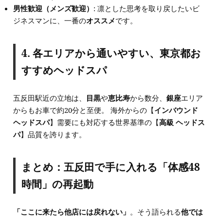
男性歓迎（メンズ歓迎）
: 凛とした思考を取り戻したいビ
ジネスマンに、一番の
オススメ
です。
4. 各エリアから通いやすい、東京都お
すすめヘッドスパ
五反田駅近の立地は、
目黒
や
恵比寿
から数分、
銀座
エリア
からもお車で約20分と至便。 海外からの【
インバウンド
ヘッドスパ
】需要にも対応する世界基準の【
高級 ヘッドス
パ
】品質を誇ります。
まとめ：五反田で手に入れる「体感48
時間」の再起動
「ここに来たら他店には戻れない」
。そう語られる
他では