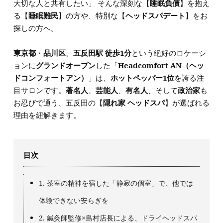
大切な人と共有したい」 そんな深刻な【
睡眠負債
】を抱え
る【
睡眠難民
】の方や、特別な【
ヘッドスパデート
】をお
探しの方へ。
東京都
・
品川区
、
五反田駅 徒歩1分
という絶好のロケーシ
ョンに
グランドオープン
した「
Headcomfort AN（ヘッ
ドコンフォートアン）
」は、
ホットペッパー1位
を誇る注
目サロンです。
著名人
、
芸能人
、
有名人
、そして
政治家
も
お忍びで通う、五反田の【
隠れ家 ヘッドスパ
】が選ばれる
理由を紐解きます。
目次
1. 茶室の精神を宿した「静寂の個室」で、他では
体験できない安らぎを
2. 鍼灸師監修×島村店長による、ドライヘッドスパ