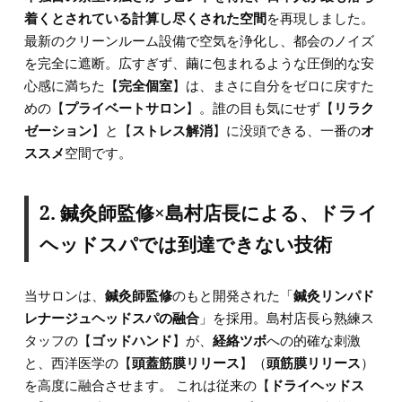
着くとされている計算し尽くされた空間
を再現しました。
最新のクリーンルーム設備で空気を浄化し、都会のノイズ
を完全に遮断。広すぎず、繭に包まれるような圧倒的な安
心感に満ちた【
完全個室
】は、まさに自分をゼロに戻すた
めの【
プライベートサロン
】。誰の目も気にせず【
リラク
ゼーション
】と【
ストレス解消
】に没頭できる、一番の
オ
ススメ
空間です。
2. 鍼灸師監修×島村店長による、ドライ
ヘッドスパでは到達できない技術
当サロンは、
鍼灸師監修
のもと開発された「
鍼灸リンパド
レナージュヘッドスパの融合
」を採用。島村店長ら熟練ス
タッフの【
ゴッドハンド
】が、
経絡ツボ
への的確な刺激
と、西洋医学の【
頭蓋筋膜リリース
】（
頭筋膜リリース
）
を高度に融合させます。 これは従来の【
ドライヘッドス