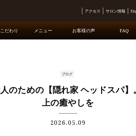
アクセス
サロン情報
En
・こだわり
メニュー
お客様の声
FAQ
コースメニュー
オプションメニュー
Inbound Exclusive Course
ブログ
人のための【隠れ家 ヘッドスパ】
上の癒やしを
2026.05.09