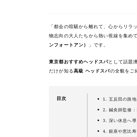
「都会の喧騒から離れて、心からリラッ
物志向の大人たちから熱い視線を集め
ンフォートアン）
」です。
東京都おすすめヘッドスパ
として話題
だけが知る
高級 ヘッドスパ
の全貌をご
目次
1. 五反田の
2. 鍼灸師監
3. 深い休息
4. 銀座や恵