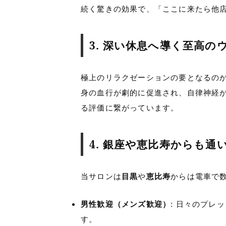
続く驚きの効果で、「ここに来たら他
3. 深い休息へ導く至高
極上のリラクゼーションの要となるの
身の血行が劇的に促進され、自律神経
る評価に繋がっています。
4. 銀座や恵比寿からも
当サロンは
目黒
や
恵比寿
からは電車で
男性歓迎（メンズ歓迎）
: 日々のプ
す。