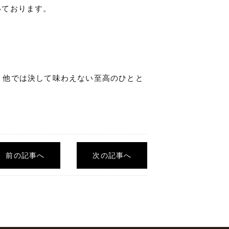
いております。
）で、他では決して味わえない至高のひとと
前の記事へ
次の記事へ