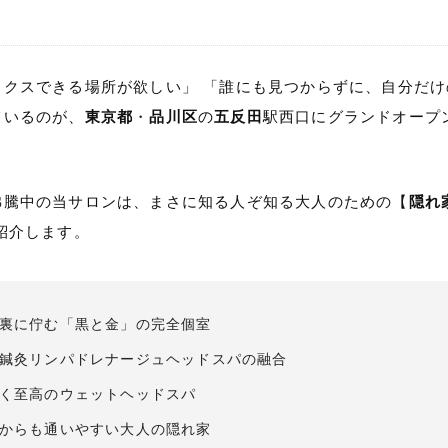
クスできる場所が欲しい」 「誰にも見つからずに、自分だけ
ているのが、
東京都
・
品川区
の
五反田
駅西口にグランドオープ
沸騰中の当サロンは、まさに知る人ぞ知る大人のための【
隠れ
紹介します。
路地裏に佇む「黒と金」の完全個室
修：鍼灸リンパドレナージュヘッドスパの融合
へ導く至高のウェットヘッドスパ
比寿からも通いやすい大人の隠れ家