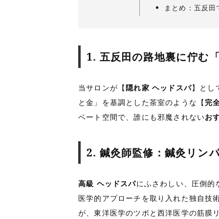
まとめ：五反田
1. 五反田の路地裏に佇む
当サロンが【
隠れ家 ヘッドスパ
】とし
と金」を基調とした茶室のような【
完
ベート空間で、誰にも邪魔されない
お
2. 鍼灸師監修：鍼灸リ
高級 ヘッドスパ
にふさわしい、圧倒的
医学的アプローチを取り入れた独自技
が、東洋医学のツボと西洋医学の筋膜