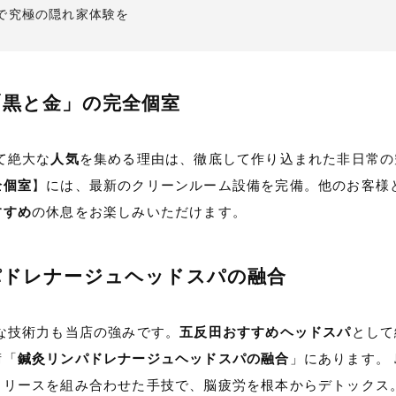
で究極の隠れ家体験を
「黒と金」の完全個室
て絶大な
人気
を集める理由は、徹底して作り込まれた非日常の
全個室
】には、最新のクリーンルーム設備を完備。他のお客様
すすめ
の休息をお楽しみいただけます。
ンパドレナージュヘッドスパの融合
な技術力も当店の強みです。
五反田おすすめヘッドスパ
として
術「
鍼灸リンパドレナージュヘッドスパの融合
」にあります。
リリースを組み合わせた手技で、脳疲労を根本からデトックス